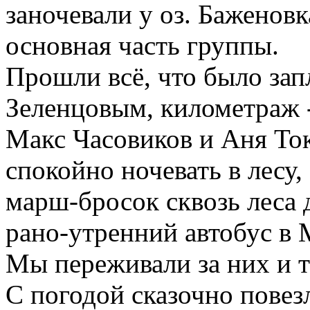
заночевали у оз. Баженов
основная часть группы.
П
рошли всё, что было зап
Зеленцовым, километраж
Макс Часовиков
и
Аня Ток
спокойно ночевать в лесу
марш-
бросок сквозь леса
д
рано-утренний автобус в 
Мы переживали за
них
и т
С погодой сказочно повез