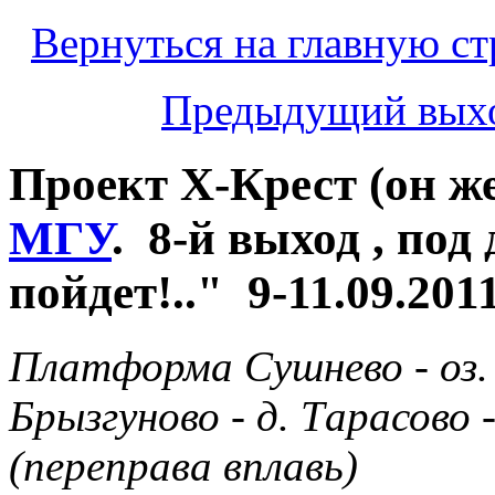
Вернуться на главную ст
Предыдущий вых
Проект Х-Крест (он ж
МГУ
. 8-й выход , по
пойдет!.." 9-11.09.2011
Платформа Сушнево - оз.
Брызгуново -
д.
Т
а
расово
(переправа
вплавь
)