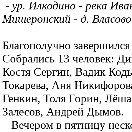
- ур. Илкодино - река Иван
Мишеронский
- д. Власово
Благополучно завершился
Собрались 1
3 человек: Д
Костя Сергин
, Вадик Ко
Токарева, Аня Никифорова
Генкин,
Толя Горин,
Лёша
Залесов, Андрей Дымов.
Вечером в пятницу неско