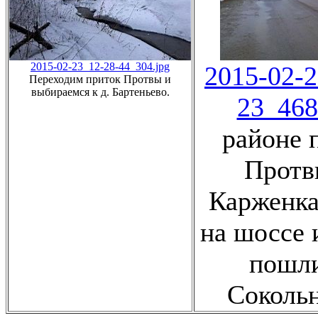
2015-02-23_12-28-44_304.jpg
2015-02-2
Переходим приток Протвы и
выбираемся к д. Бартеньево.
23_468
районе 
Протвы
Карженка
на шоссе 
пошли
Сокольн