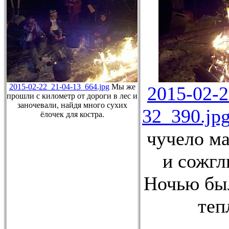
2015-02-22_21-04-13_664.jpg
Мы же
2015-02-2
прошли с километр от дороги в лес и
заночевали, найдя много сухих
32_390.jp
ёлочек для костра.
чучело м
и сожгли
Ночью был
теп