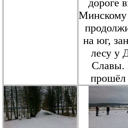
дороге 
Минскому 
продолжи
на юг, за
лесу у 
Славы.
прошёл 