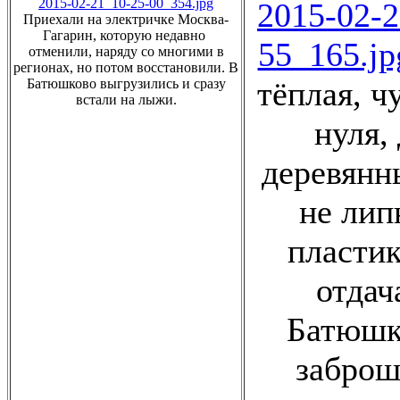
2015-02-21_10-25-00_354.jpg
2015-02-2
Приехали на электричке Москва-
Гагарин, которую недавно
55_165.jp
отменили, наряду со многими в
регионах, но потом восстановили. В
тёплая, ч
Батюшково выгрузились и сразу
встали на лыжи.
нуля,
деревянн
не лип
пластик
отдач
Батюшк
заброш