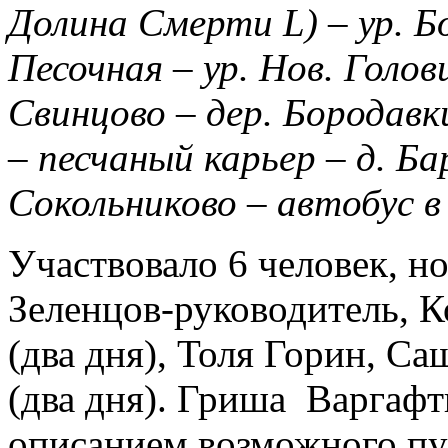
Долина Смерти L) – ур. Б
Песочная – ур. Нов. Голов
Свинцово – дер. Бородавк
– песчаный карьер – д. Ба
Сокольниково – автобус 
Участвовало 6
человек, но
Зеленцов-руководитель,
К
(два дня), Толя Горин,
Саш
(два дня). Гриша Варгафт
описанием возможного пут