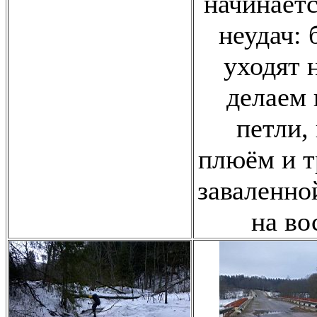
начинаетс
неудач: 
уходят н
делаем 
петли,
плюём и т
заваленно
на во