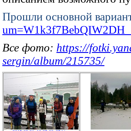
Прошли основной
вариан
um=W1k3f7BebQIW2DH_0
Все фото:
https://fotki.ya
sergin/album/215735/