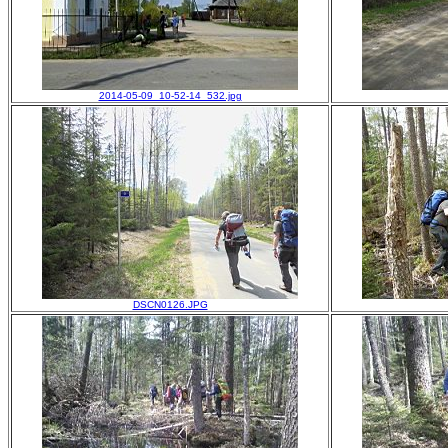
2014-05-09_10-52-14_532.jpg
DSCN0126.JPG