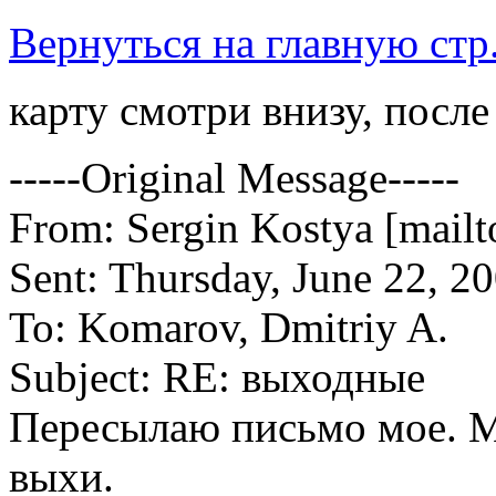
Вернуться на главную стр
карту смотри внизу, после
-----Original Message-----
From: Sergin Kostya [mail
Sent: Thursday, June 22, 2
To: Komarov, Dmitriy A.
Subject: RE: выходные
Пересылаю письмо мое. М
выхи.