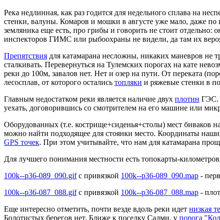
Река недлинная, как раз годится для недельного сплава на не
стенки, валуны. Комаров и мошки в августе уже мало, даже по
земляника еще есть, про грибы и говорить не стоит отдельно: 
инспекторов ГИМС или рыбоохраны не видели, да там их вероя
Препятствия
для катамарана несложны, никаких маневров не тр
сталкивать. Перевернуться на Тулемских порогах на кате нево
реки до 100м, завалов нет. Нет и озер на пути. От переката (п
лесосплав, от которого остались
топляки
и ряжевые стенки в по
Главным недостатком реки является наличие двух
плотин
ГЭС. 
уехать, договорившись со смотрителем на его машине или мик
Оборудованных (т.е. кострище+сиденья+столы) мест биваков на
можно найти подходящее для стоянки место. Координаты наших
GPS точек
. При этом учитывайте, что нам для катамарана проще
Для лучшего понимания местности есть топокарты-километров
100k--p36-089_090.gif
с привязкой
100k--p36-089_090.map
- перв
100k--p36-087_088.gif
с привязкой
100k--p36-087_088.map
- плот
Еще интересно отметить, почти везде вдоль реки идет
низкая т
Болотистых берегов нет. Ближе к поселку Салми, у
порога "Ко