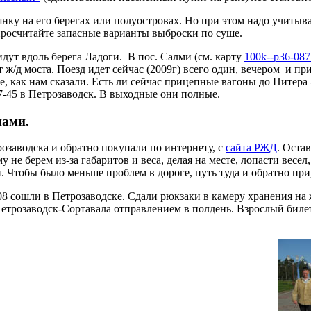
нку на его берегах или полуостровах. Но при этом надо учитыва
росчитайте запасные варианты выброски по суше.
дут вдоль берега Ладоги. В пос. Салми (см. карту
100k--p36-087
от ж/д моста. Поезд идет сейчас (2009г) всего один, вечером и п
 как нам сказали. Есть ли сейчас прицепные вагоны до Питера - 
17-45 в Петрозаводск. В выходные они полные.
нами.
розаводска и обратно покупали по интернету, с
сайта РЖД
. Оста
 берем из-за габаритов и веса, делая на месте, лопасти весел, о
. Чтобы было меньше проблем в дороге, путь туда и обратно пр
 9.08 сошли в Петрозаводске. Сдали рюкзаки в камеру хранения на
трозаводск-Сортавала отправлением в полдень. Взрослый билет сто