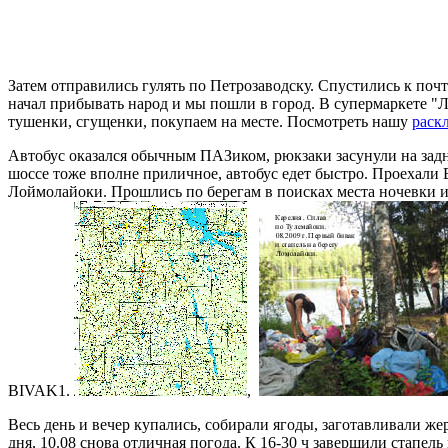
Затем отправились гулять по Петрозаводску. Спустились к по
начал прибывать народ и мы пошли в город. В супермаркете "
тушенки, сгущенки, покупаем на месте. Посмотреть нашу
раск
Автобус оказался обычным ПАЗиком, рюкзаки засунули на задни
шоссе тоже вполне приличное, автобус едет быстро. Проехали В
Лоймолайоки. Прошлись по берегам в поисках места ночевки и 
BIVAK1.
,
Весь день и вечер купались, собирали ягоды, заготавливали ж
дня, 10.08 снова отличная погода. К 16-30 ч завершили стапель