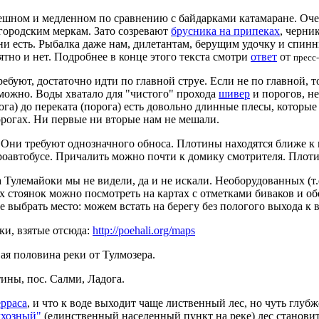
спешном и медленном по сравнению с байдарками катамаране. Оч
 городским меркам. Зато созревают
брусника на припеках
, черник
они есть. Рыбалка даже нам, дилетантам, берущим удочку и спин
тно и нет. Подробнее в конце этого текста смотри
ответ
от
пресс
ебуют, достаточно идти по главной струе. Если не по главной, 
зможно. Воды хватало для "чистого" прохода
шивер
и порогов, не
орога) до переката (порога) есть довольно длинные плесы, которы
рогах. Ни первые ни вторые нам не мешали.
Они требуют однозначного обноса. Плотины находятся ближе к 
роавтобусе. Причалить можно почти к домику смотрителя. Плоти
 Тулемайоки мы не видели, да и не искали. Необорудованных (т.е
 стоянок можно посмотреть на картах с отметками биваков и о
 выбрать место: можем встать на берегу без пологого выхода к в
ки, взятые отсюда:
http://poehali.org/maps
ая половина реки от Тулмозера.
ины, пос. Салми, Ладога.
ерраса
, и что к воде выходит чаще лиственный лес, но чуть глуб
лхозный"
(единственный населенный пункт на реке) лес становит