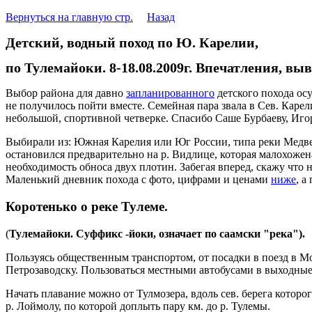
Вернуться на главную стр.
Назад
Детский, водный поход по Ю. Карелии,
по Тулемайоки. 8-18.08.2009г. Впечатления, вы
Выбор района для давно
запланированного
детского похода осу
не получилось пойти вместе. Семейная пара звала в Сев. Карел
небольшой, спортивной четверке. Спасибо Саше Бурбаеву, Иго
Выбирали из: Южная Карелия или Юг России, типа реки Медвед
остановился предварительно на р. Видлице, которая малохожен
необходимость обноса двух плотин. Забегая вперед, скажу что
Маленький дневник похода с фото, цифрами и ценами
ниже
, а
Коротенько о реке Тулеме
.
(
Тулемайоки. Суффикс -йоки, означает по саамски "река").
Пользуясь общественным транспортом, от посадки в поезд в Мо
Петрозаводску. Пользоваться местными автобусами в выходные
Начать плавание можно от Тулмозера, вдоль сев. берега которо
р. Лоймолу, по которой доплыть пару км. до р. Тулемы.