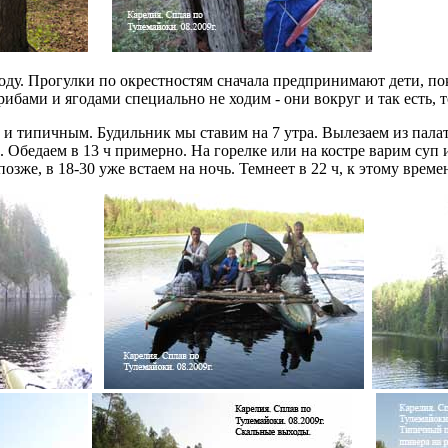
 воду. Прогулки по окрестностям сначала предпринимают дети, п
ибами и ягодами специально не ходим - они вокруг и так есть, 
 типичным. Будильник мы ставим на 7 утра. Вылезаем из палато
 :). Обедаем в 13 ч примерно. На горелке или на костре варим су
озже, в 18-30 уже встаем на ночь. Темнеет в 22 ч, к этому врем