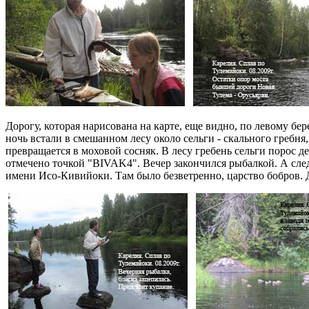
Дорогу, которая нарисована на карте, еще видно, по левому бе
ночь встали в смешанном лесу около сельги - скального гребня,
превращается в моховой сосняк. В лесу гребень сельги порос 
отмечено точкой "BIVAK4". Вечер закончился рыбалкой. А сле
имени Исо-Кивийоки. Там было безветренно, царство бобров. 