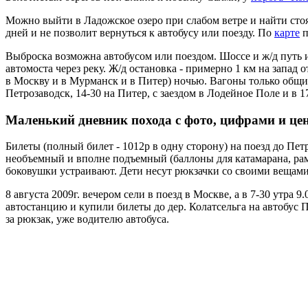
Можно выйти в Ладожское озеро при слабом ветре и найти стоя
дней и не позволит вернуться к автобусу или поезду. По
карте
п
Выброска возможна автобусом или поездом. Шоссе и ж/д путь и
автомоста через реку. Ж/д остановка - примерно 1 км на запад 
в Москву и в Мурманск и в Питер) ночью. Вагоны только общие,
Петрозаводск, 14-30 на Питер, с заездом в Лодейное Поле и в 
Маленький дневник похода
с фото, цифрами и це
Билеты (полный билет - 1012р в одну сторону) на поезд до Пет
необъемный и вполне подъемный (баллоны для катамарана, раму не
боковушки устраивают. Дети несут рюкзачки со своими вещами
8 августа 2009г. вечером сели в поезд в Москве, а в 7-30 утра
автостанцию и купили билеты до дер. Колатсельга на автобус Пе
за рюкзак, уже водителю автобуса.