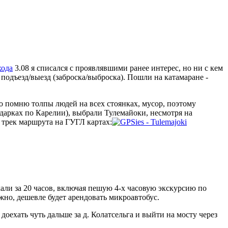
хода
3.08 я списался с проявлявшими ранее интерес, но ни с кем
 подъезд/выезд (заброска/выброска). Пошли на катамаране -
о помню толпы людей на всех стоянках, мусор, поэтому
йдарках по Карелии), выбрали Тулемайоки, несмотря на
 трек маршрута на ГУГЛ картах:
хали за 20 часов, включая пешую 4-х часовую экскурсию по
но, дешевле будет арендовать микроавтобус.
доехать чуть дальше за д. Колатсельга и выйти на мосту через