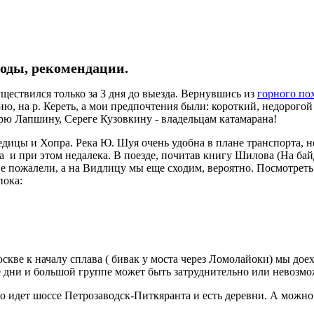
воды, рекомендации.
ществился только за 3 дня до выезда. Вернувшись из
горного по
ию, на р. Кереть, а мои предпочтения были: короткий, недорогой
рю Лапшину, Сереге Кузовкину - владельцам катамарана!
ицы и Хопра. Река Ю. Шуя очень удобна в плане транспорта, н
а и при этом недалека. В поезде, почитав книгу Шилова (На ба
 не пожалели, а на Видлицу мы еще сходим, вероятно. Посмотреть
 пока:
скве к началу сплава ( бивак у моста через Ломолайоки) мы дое
 дни и большой группе может быть затруднительно или невозмож
го идет шоссе Петрозаводск-Питкяранта и есть деревни. А можно 