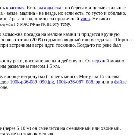
ень
красивая
. Есть
выходы скал
по берегам и целые скальные
а - везде, малина - не везде, но если есть, то густо и обильно,
нинг 2 раза в год, принесла приличный
улов
. Никаких
на эту тему.
-службы ГУ МЧС РФ по РК
то возможна посадка на мелкие камни и придется вручную
 знаю, этот ли (2009) год многоводный или всегда так. Ширина
е при встречном ветре идти тоскливо. Когда-то по реке был
концу реки, восстановлены и действуют. От
верхней
можно
ны разделены плесом 1.5 км.
. вообще нетронутых) - очень много. Минут за 15 сплава
бедов
100k-p36-089_090.jpg
,
100k-p36-087_088.jpg
или в
файле
оде.
же (через 5-10 м) он сменяется на смешанный или хвойный.
ся хуже и стоянок меньше.