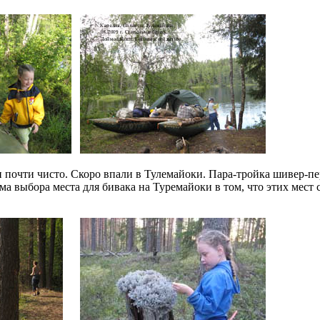
почти чисто. Скоро впали в Тулемайоки. Пара-тройка шивер-пе
а выбора места для бивака на Туремайоки в том, что этих мест