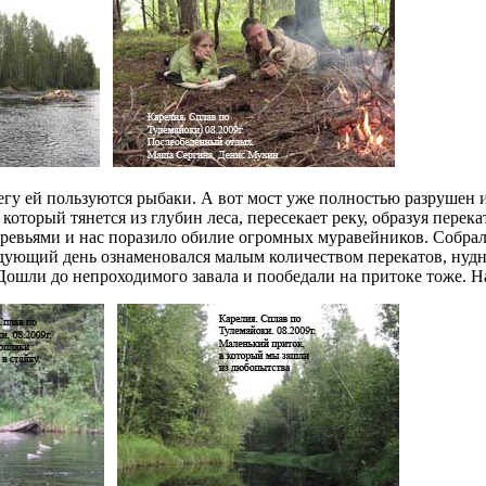
регу ей пользуются рыбаки. А вот мост уже полностью разрушен и
 который тянется из глубин леса, пересекает реку, образуя перек
деревьями и нас поразило обилие огромных муравейников. Собрали
дующий день ознаменовался малым количеством перекатов, нудн
Дошли до непроходимого завала и пообедали на притоке тоже. 