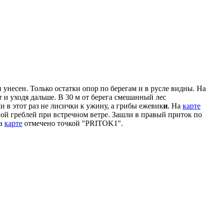
 унесен. Только остатки опор по берегам и в русле видны. На
ат и уходя дальше. В 30 м от берега смешанный лес
 в этот раз не лисички к ужину, а грибы ежевик
и
. На
карте
ой греблей при встречном ветре. Зашли в правый приток по
На
карте
отмечено точкой "PRITOK1".