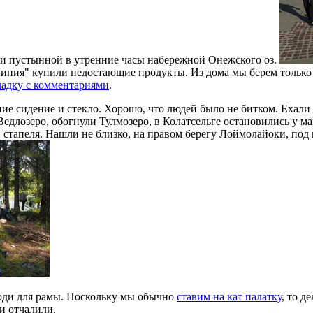
чти пустынной в утренние часы набережной Онежского оз.
Линия" купили недостающие продукты. Из дома мы берем только 
ладку с комментариями
.
е сидение и стекло. Хорошо, что людей было не битком. Ехали 
едлозеро, обогнули Тулмозеро, в Колатсельге остановились у ма
стапеля. Нашли не близко, на правом берегу Лоймолайоки, под ш
ерди для рамы. Поскольку мы обычно
ставим на кат палатку
, то д
 и отчалили.