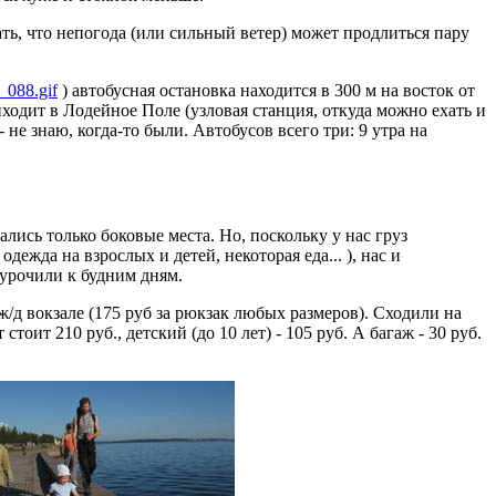
ть, что непогода (или сильный ветер) может продлиться пару
_088.gif
) автобусная остановка находится в 300 м на восток от
риходит в Лодейное Поле (узловая станция, откуда можно ехать и
не знаю, когда-то были. Автобусов всего три: 9 утра на
вались только боковые места. Но, поскольку у нас груз
дежда на взрослых и детей, некоторая еда... ), нас и
иурочили к будним дням.
 ж/д вокзале (175 руб за рюкзак любых размеров). Сходили на
ит 210 руб., детский (до 10 лет) - 105 руб. А багаж - 30 руб.